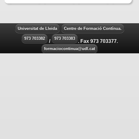
Universitat de Lleida
Centre de Formació Contínua.
973 703382
973 703383
/
. Fax 973 703377.
formaciocontinua@udl.cat