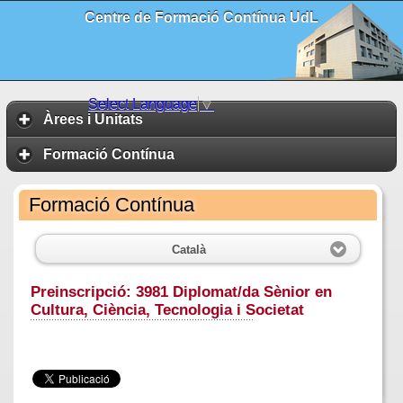
Centre de Formació Contínua UdL
Select Language
▼
Àrees i Unitats
Formació Contínua
Formació Contínua
Català
Preinscripció: 3981 Diplomat/da Sènior en
Cultura, Ciència, Tecnologia i Societat