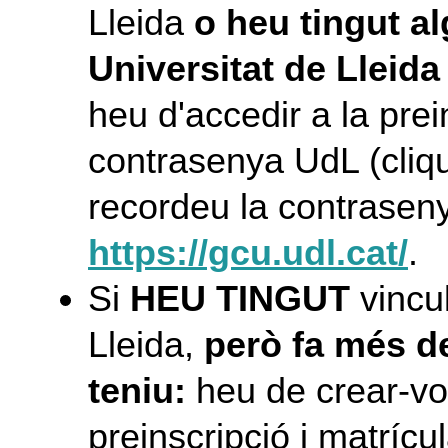
Lleida
o heu tingut a
Universitat de Lleid
heu d'accedir a la prei
contrasenya UdL (cliqu
recordeu la contraseny
https://gcu.udl.cat/
.
Si
HEU TINGUT
vincul
Lleida,
però fa més d
teniu:
heu de crear-vo
preinscripció i matrícu