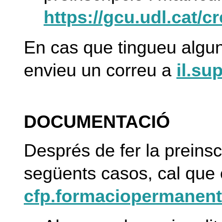
https://gcu.udl.cat/c
En cas que tingueu algun
envieu un correu a
il.su
DOCUMENTACIÓ
Després de fer la preinsc
següents casos, cal que
cfp.formaciopermanent