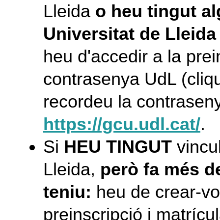
Lleida
o heu tingut a
Universitat de Lleid
heu d'accedir a la prei
contrasenya UdL (cliqu
recordeu la contraseny
https://gcu.udl.cat/
.
Si
HEU TINGUT
vincul
Lleida,
però fa més d
teniu:
heu de crear-vo
preinscripció i matrícu