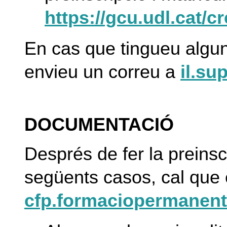
https://gcu.udl.cat/c
En cas que tingueu algun
envieu un correu a
il.su
DOCUMENTACIÓ
Després de fer la preinsc
següents casos, cal que
cfp.formaciopermanent