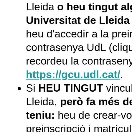
Lleida
o heu tingut a
Universitat de Lleid
heu d'accedir a la prei
contrasenya UdL (cliqu
recordeu la contraseny
https://gcu.udl.cat/
.
Si
HEU TINGUT
vincul
Lleida,
però fa més d
teniu:
heu de crear-vo
preinscripció i matrícu