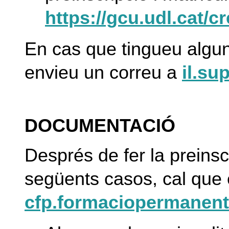
https://gcu.udl.cat/c
En cas que tingueu algun
envieu un correu a
il.su
DOCUMENTACIÓ
Després de fer la preinsc
següents casos, cal que
cfp.formaciopermanent